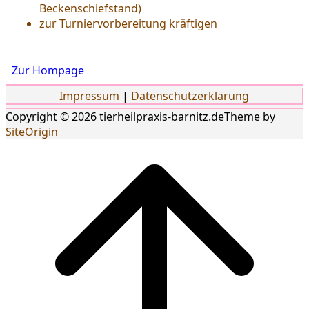
Beckenschiefstand)
zur Turniervorbereitung kräftigen
Zur Hompage
Impressum
|
Datenschutzerklärung
Copyright © 2026 tierheilpraxis-barnitz.de
Theme by
SiteOrigin
Scroll
to
top